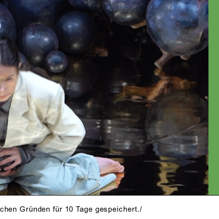
.00–21.30
TICKETS
schen Gründen für 10 Tage gespeichert./