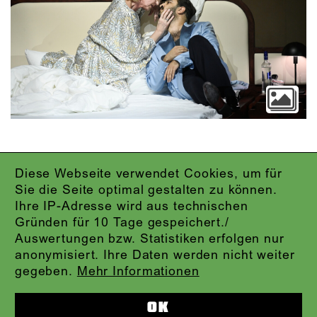
Diese Webseite verwendet Cookies, um für
IMPRESSUM
Sie die Seite optimal gestalten zu können.
DATENSCHUTZ
Ihre IP-Adresse wird aus technischen
AGB
Gründen für 10 Tage gespeichert./
KONTAKT
Auswertungen bzw. Statistiken erfolgen nur
ABO-LOGIN
anonymisiert. Ihre Daten werden nicht weiter
PRESSE
gegeben.
Mehr Informationen
NEWSLETTER
AUDIOFORMATE
OK