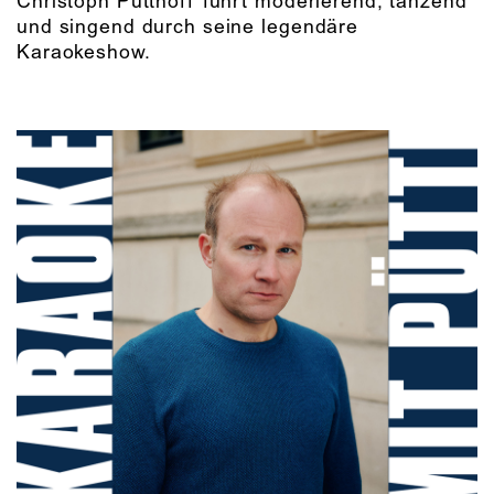
Christoph Pütthoff führt moderierend, tanzend
und singend durch seine legendäre
Karaokeshow.