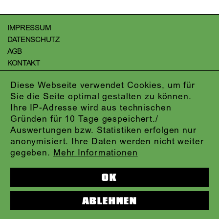
IMPRESSUM
DATENSCHUTZ
AGB
KONTAKT
ABO-LOGIN
Diese Webseite verwendet Cookies, um für
PRESSE
Sie die Seite optimal gestalten zu können.
NEWSLETTER
Ihre IP-Adresse wird aus technischen
AUDIOFORMATE
Gründen für 10 Tage gespeichert./
KARTENTELEFON:
069.212.49.49.4
Auswertungen bzw. Statistiken erfolgen nur
anonymisiert. Ihre Daten werden nicht weiter
gegeben.
Mehr Informationen
OK
ABLEHNEN