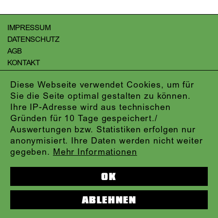
IMPRESSUM
DATENSCHUTZ
AGB
KONTAKT
ABO-LOGIN
Diese Webseite verwendet Cookies, um für
PRESSE
Sie die Seite optimal gestalten zu können.
NEWSLETTER
Ihre IP-Adresse wird aus technischen
AUDIOFORMATE
Gründen für 10 Tage gespeichert./
KARTENTELEFON:
069.212.49.49.4
Auswertungen bzw. Statistiken erfolgen nur
anonymisiert. Ihre Daten werden nicht weiter
gegeben.
Mehr Informationen
OK
ABLEHNEN