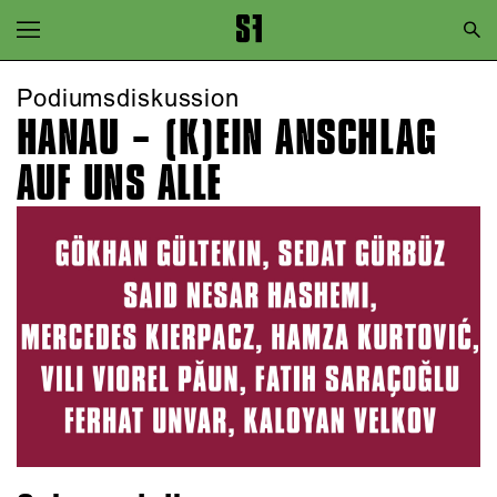
Zur Hauptnavigation springen
Zum Hauptinhalt springen
Podiumsdiskussion
HANAU – (K)EIN ANSCHLAG
Zum Footer springen
AUF UNS ALLE