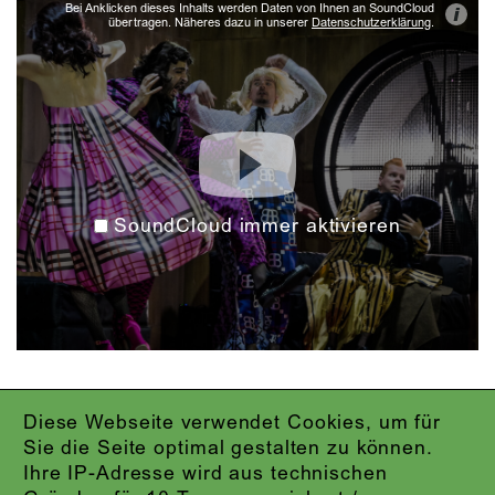
Bei Anklicken dieses Inhalts werden Daten von Ihnen an SoundCloud
i
übertragen. Näheres dazu in unserer
Datenschutzerklärung
.
SoundCloud immer aktivieren
Diese Webseite verwendet Cookies, um für
IMPRESSUM
Sie die Seite optimal gestalten zu können.
DATENSCHUTZ
Ihre IP-Adresse wird aus technischen
AGB