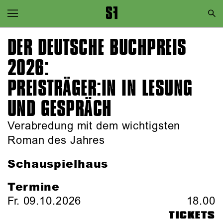
Zur Hauptnavigation springen
Zum Hauptinhalt springen
DER DEUTSCHE BUCHPREIS
Zum Footer springen
2026:
PREIS­TRÄGER:IN IN LESUNG
UND GESPRÄCH
Verabredung mit dem wichtigsten
Roman des Jahres
Schauspielhaus
Termine
Fr. 09.10.2026
18.00
TICKETS