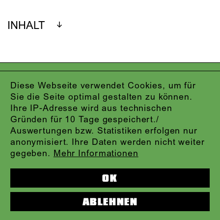
INHALT
IMPRESSUM
Diese Webseite verwendet Cookies, um für
DATENSCHUTZ
Sie die Seite optimal gestalten zu können.
AGB
Ihre IP-Adresse wird aus technischen
KONTAKT
Gründen für 10 Tage gespeichert./
ABO-LOGIN
Auswertungen bzw. Statistiken erfolgen nur
PRESSE
anonymisiert. Ihre Daten werden nicht weiter
NEWSLETTER
gegeben.
Mehr Informationen
AUDIOFORMATE
KARTENTELEFON:
069.212.49.49.4
OK
ABLEHNEN