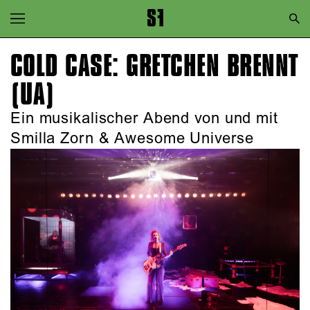
Zur Hauptnavigation springen
Zum Hauptinhalt springen
COLD CASE: GRETCHEN BRENNT
Zum Footer springen
(UA)
Ein musikalischer Abend von und mit
Smilla Zorn & Awesome Universe