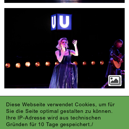
Diese Webseite verwendet Cookies, um für
IMPRESSUM
Sie die Seite optimal gestalten zu können.
DATENSCHUTZ
Ihre IP-Adresse wird aus technischen
AGB
Gründen für 10 Tage gespeichert./
KONTAKT