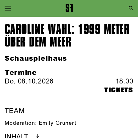
Zur Hauptnavigation springen
Zum Hauptinhalt springen
CAROLINE WAHL: 1999 METER
Zum Footer springen
ÜBER DEM MEER
Schauspielhaus
Termine
Do. 08.10.2026
18.00
TICKETS
TEAM
Moderation:
Emily Grunert
INHALT