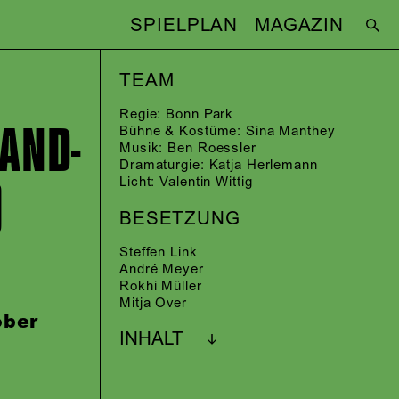
SPIELPLAN
MAGAZIN
TEAM
Regie:
Bonn Park
AND­
Bühne & Kostüme:
Sina Manthey
Musik:
Ben Roessler
Dramaturgie:
Katja Herlemann
)
Licht:
Valentin Wittig
BESETZUNG
Steffen Link
André Meyer
Rokhi Müller
Mitja Over
ober
INHALT