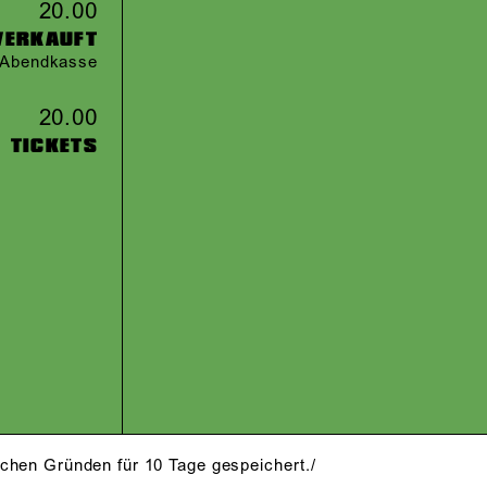
20.00
VERKAUFT
r Abendkasse
20.00
TICKETS
schen Gründen für 10 Tage gespeichert./