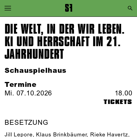
Zur Hauptnavigation springen
Zum Hauptinhalt springen
DIE WELT, IN DER WIR LEBEN.
Zum Footer springen
KI UND HERRSCHAFT IM 21.
JAHRHUNDERT
Schauspielhaus
Termine
Mi. 07.10.2026
18.00
TICKETS
BESETZUNG
Jill Lepore
,
Klaus Brinkbäumer
,
Rieke Havertz
,