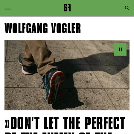
Zur Hauptnavigation springen
Zum Hauptinhalt springen
WOLFGANG VOGLER
Zum Footer springen
DON'T LET THE PERFECT