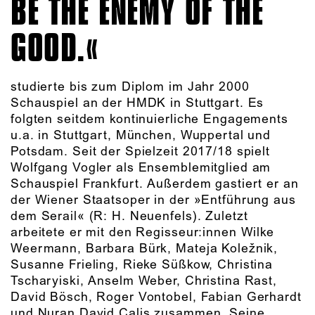
BE THE ENEMY OF THE
GOOD.
studierte bis zum Diplom im Jahr 2000
Schauspiel an der HMDK in Stuttgart. Es
folgten seitdem kontinuierliche Engagements
u.a. in Stuttgart, München, Wuppertal und
Potsdam. Seit der Spielzeit 2017/18 spielt
Wolfgang Vogler als Ensemblemitglied am
Schauspiel Frankfurt. Außerdem gastiert er an
der Wiener Staatsoper in der »Entführung aus
dem Serail« (R: H. Neuenfels). Zuletzt
arbeitete er mit den Regisseur:innen Wilke
Weermann, Barbara Bürk, Mateja Koležnik,
Susanne Frieling, Rieke Süßkow, Christina
Tscharyiski, Anselm Weber, Christina Rast,
David Bösch, Roger Vontobel, Fabian Gerhardt
und Nuran David Calis zusammen. Seine