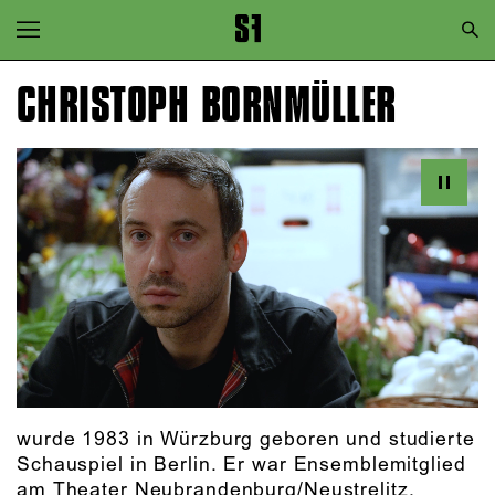
Zur Hauptnavigation springen
Zum Hauptinhalt springen
CHRISTOPH BORNMÜLLER
Zum Footer springen
wurde 1983 in Würzburg geboren und studierte
Schauspiel in Berlin. Er war Ensemblemitglied
am Theater Neubrandenburg/Neustrelitz,