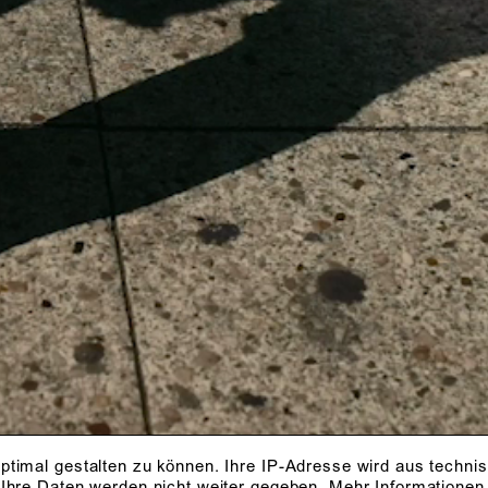
ON'T LET THE P
EMY OF THE GO
ptimal gestalten zu können. Ihre IP-Adresse wird aus techni
 Ihre Daten werden nicht weiter gegeben.
Mehr Informationen