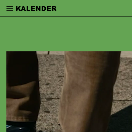
Zur Hauptnavigation springen
Zum Haupt
KALENDER
WOLFGANG
VOGLER
studierte bis zum Diplom im Jahr 2000
Schauspiel an der HMDK in Stuttgart.
Es folgten seitdem kontinuierliche
Engagements u.a. in Stuttgart,
München, Wuppertal und Potsdam. Seit
der Spielzeit 2017/18 spielt Wolfgang
Vogler als Ensemblemitglied am
Schauspiel Frankfurt. Außerdem
gastiert er an der Wiener Staatsoper in
der »Entführung aus dem Serail« (R: H.
Neuenfels). Zuletzt arbeitete er mit den
Regisseur:innen Wilke Weermann,