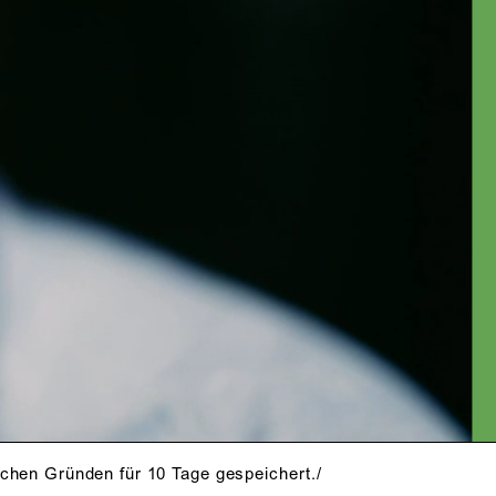
FT ALLES,
T, IN EINE
N GEFÜHL.
schen Gründen für 10 Tage gespeichert./