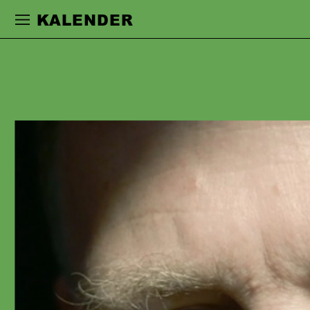
Zur Hauptnavigation springen
Zum Haupt
KALENDER
UWE ZERWER
war nach seiner Ausbildung an der
Westfälischen Schauspielschule
Bochum an den Schauspielhäusern in
Bochum, Düsseldorf, dem
Nationaltheater Mannheim, den
Staatstheatern in Darmstadt, Mainz,
Oldenburg, Saarbrücken, Wiesbaden
und dem Stadttheater Bremerhaven
engagiert. Seit 2017 ist er am
Schauspiel Frankfurt. Er arbeitete u.a.
mit den Regisseur:innen David Bösch,
Barbara Bürk, Jan-Christoph Gockel,
Mateja Koležnik, Fanz Xaver Kroetz,
Ewelina Marciniak, Lisa Nielebock,
Dušan David Parizek, Luk Perceval,