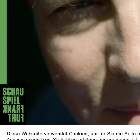
Werner Schroeter, Lily Sykes, Christina
Tscharyiski, Roger Vontobel, Sönke
Wortmann und Sapir Heller.
AKTUELLE STÜCKE
03.10.​
D
EINES LANGEN TAGES REISE
IN DIE NACHT
von Eugene O‘Neill
WA
Aus dem Englischen von Michael
Walther
ZUR PRODUKTION
PF
18.09./​25.09.​
DER AUFHALTSAME
Diese Webseite verwendet Cookies, um für Sie die Seite o
Auswertungen bzw. Statistiken erfolgen nur anonymisiert.