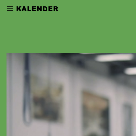
Zur Hauptnavigation springen
Zum Haupt
KALENDER
ANNA KUBIN
studierte an der Universität der Künste
in Berlin. Ihre Schauspielkarriere führte
sie an Häuser in Frankfurt, Berlin, Köln
und Düsseldorf, wo sie mit
Regisseur:innen wie Sebastian
Baumgarten, Herbert Fritsch, Nicolas
Stemann, Nele Stuhler und Jan
Koslowski, Alexander Eisenach,
Christian Weise, Kay Voges, Miloš
Loliċ, Claudia Bauer, Mateja Koležnik,
Christina Tscharyiski, Max Lindemann,
Timofej Kuljabin, Christian Friedel, Jan
Bosse, Johanna Wehner und Luise
Voigt zusammenarbeitete.