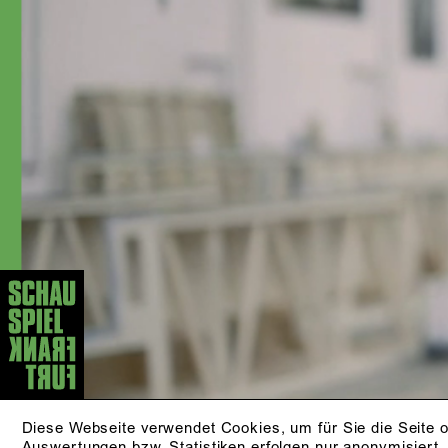
In der Spielzeit 2002/2003 wurde sie
als »Beste Nachwuchsschauspielerin«
in der Zeitschrift »Theater heute«
nominiert. 2006 erhielt sie den
Publikumspreis in Bad Hersfeld, 2015
am Düsseldorfer Schauspielhaus. Mit
der Spielzeit 2017/18 kam sie als
festes Ensemblemitglied ans
Schauspiel Frankfurt. Anna Kubin
wurde für ihre Darstellung als Hedda
Gabler in der Regie von Mateja
Koležnik in »Theater heute« 2022 als
beste Schauspielerin nominiert.
Außerdem wirkt sie regelmäßig bei
Film- und Fernsehproduktionen mit und
ist als Sprecherin beim Hörfunk tätig.
AKTUELLE STÜCKE
KLEINER MANN - WAS
Diese Webseite verwendet Cookies, um für Sie die Seite o
Auswertungen bzw. Statistiken erfolgen nur anonymisiert.