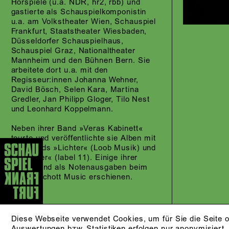
Hörspiele (u.a. NDR, hr2, rbb) und
gastierte als Schauspielkomponistin
u.a. am Volkstheater Wien, Schauspiel
Frankfurt, Staatstheater Wiesbaden,
Düsseldorfer Schauspielhaus,
Schauspiel Graz, Nationaltheater
Mannheim und den Bühnen Bern. Sie
arbeitete dort u.a. mit den
Regisseur:innen Johanna Wehner,
David Bösch, Selen Kara, Martina
Gredler, Jan Philipp Gloger, Tilo Nest
und Leonhard Koppelmann.
Neben ihrer Band »Veras Kabinett«
tourte und veröffentlichte sie Alben mit
den Bands »Lichter« (Loob Musik) und
»Gefieder« (label 11). Einige ihrer
Werke sind als Notenausgaben beim
Verlag Schott Music erschienen.
Diese Webseite verwendet Cookies, um für Sie die Seite o
Auswertungen bzw. Statistiken erfolgen nur anonymisiert.