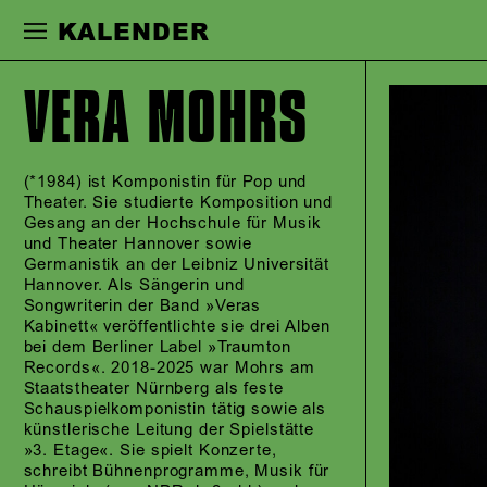
Zur Hauptnavigation springen
Zum Haupt
KALENDER
VERA MOHRS
(*1984) ist Komponistin für Pop und
Theater. Sie studierte Komposition und
Gesang an der Hochschule für Musik
und Theater Hannover sowie
Germanistik an der Leibniz Universität
Hannover. Als Sängerin und
Songwriterin der Band »Veras
Kabinett« veröffentlichte sie drei Alben
bei dem Berliner Label »Traumton
Records«. 2018-2025 war Mohrs am
Staatstheater Nürnberg als feste
Schauspielkomponistin tätig sowie als
künstlerische Leitung der Spielstätte
»3. Etage«. Sie spielt Konzerte,
schreibt Bühnenprogramme, Musik für