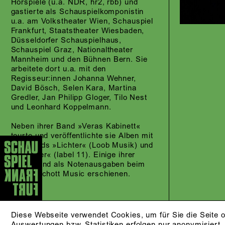
Hörspiele (u.a. NDR, hr2, rbb) und
gastierte als Schauspielkomponistin
u.a. am Volkstheater Wien, Schauspiel
Frankfurt, Staatstheater Wiesbaden,
Düsseldorfer Schauspielhaus,
Schauspiel Graz, Nationaltheater
Mannheim und den Bühnen Bern. Sie
arbeitete dort u.a. mit den
Regisseur:innen Johanna Wehner,
David Bösch, Selen Kara, Martina
Gredler, Jan Philipp Gloger, Tilo Nest
und Leonhard Koppelmann.
Neben ihrer Band »Veras Kabinett«
tourte und veröffentlichte sie Alben mit
den Bands »Lichter« (Loob Musik) und
»Gefieder« (label 11). Einige ihrer
Werke sind als Notenausgaben beim
Verlag Schott Music erschienen.
Diese Webseite verwendet Cookies, um für Sie die Seite o
Auswertungen bzw. Statistiken erfolgen nur anonymisiert.