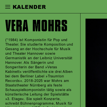
Zur Hauptnavigation springen
Zum Haupt
KALENDER
VERA MOHRS
(*1984) ist Komponistin für Pop und
Theater. Sie studierte Komposition und
Gesang an der Hochschule für Musik
und Theater Hannover sowie
Germanistik an der Leibniz Universität
Hannover. Als Sängerin und
Songwriterin der Band »Veras
Kabinett« veröffentlichte sie drei Alben
bei dem Berliner Label »Traumton
Records«. 2018-2025 war Mohrs am
Staatstheater Nürnberg als feste
Schauspielkomponistin tätig sowie als
künstlerische Leitung der Spielstätte
»3. Etage«. Sie spielt Konzerte,
schreibt Bühnenprogramme, Musik für