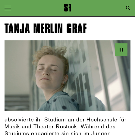
Zur Hauptnavigation springen
Zum Hauptinhalt springen
TANJA MERLIN GRAF
Zum Footer springen
absolvierte ihr Studium an der Hochschule für
Musik und Theater Rostock. Während des
Studiums engagierte sie sich im Jungen