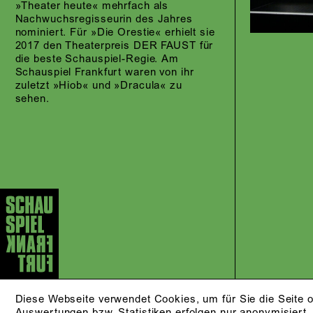
»Theater heute« mehrfach als
Nachwuchsregisseurin des Jahres
nominiert. Für »Die Orestie« erhielt sie
2017 den Theaterpreis DER FAUST für
die beste Schauspiel-Regie. Am
Schauspiel Frankfurt waren von ihr
zuletzt »Hiob« und »Dracula« zu
sehen.
Diese Webseite verwendet Cookies, um für Sie die Seite o
Auswertungen bzw. Statistiken erfolgen nur anonymisiert.