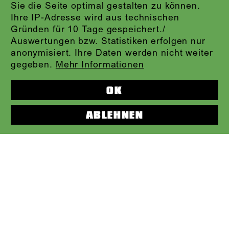
Sie die Seite optimal gestalten zu können.
Ihre IP-Adresse wird aus technischen
Gründen für 10 Tage gespeichert./
Auswertungen bzw. Statistiken erfolgen nur
Fr., 02.10., 19.00
anonymisiert. Ihre Daten werden nicht weiter
Schauspielhaus
gegeben.
Mehr Informationen
ABO FR A
DIE ABENTEUER DES BRAVEN SOLDATEN
OK
SCHWEJK
ABLEHNEN
nach Jaroslav Hašek / Bertolt Brecht / Sergei
Okunev
Regie: Jan-Christoph Gockel
AUSVERKAUFT
evtl. Restkarten an der Abendkasse
Fr., 02.10., 20.00