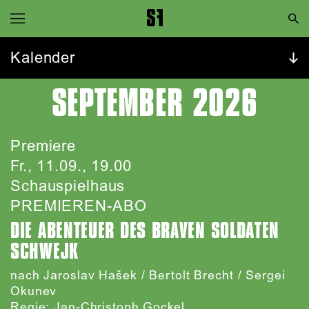
Zur Hauptnavigation springen
Zum Hauptinhalt springen
Kalender
Zum Footer springen
SEPTEMBER 2026
Premiere
Fr., 11.09., 19.00
Schauspielhaus
PREMIEREN-ABO
DIE ABENTEUER DES BRAVEN SOLDATEN
SCHWEJK
nach Jaroslav Hašek / Bertolt Brecht / Sergei
Okunev
Regie: Jan-Christoph Gockel