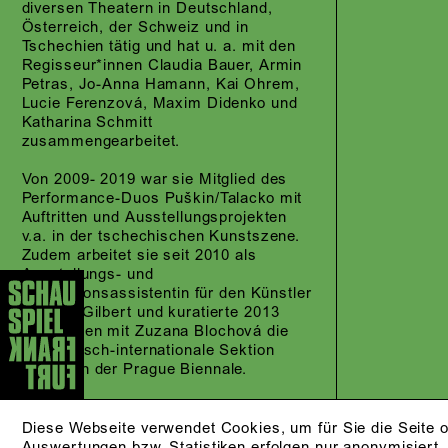
diversen Theatern in Deutschland,
Österreich, der Schweiz und in
Tschechien tätig und hat u. a. mit den
Regisseur*innen Claudia Bauer, Armin
Petras, Jo-Anna Hamann, Kai Ohrem,
Lucie Ferenzová, Maxim Didenko und
Katharina Schmitt
zusammengearbeitet.
Von 2009- 2019 war sie Mitglied des
Performance-Duos Puškin/Talacko mit
Auftritten und Ausstellungsprojekten
v.a. in der tschechischen Kunstszene.
Zudem arbeitet sie seit 2010 als
Ausstellungs- und
Installationsassistentin für den Künstler
Andrew Gilbert und kuratierte 2013
zusammen mit Zuzana Blochová die
tschechisch-internationale Sektion
FLOW an der Prague Biennale.
Mit der Regisseurin Claudia Bauer
verbindet sie eine langjährige
Diese Webseite verwendet Cookies, um für Sie die Seite o
Zusammenarbeit. Das von ihr
Auswertungen bzw. Statistiken erfolgen nur anonymisiert.