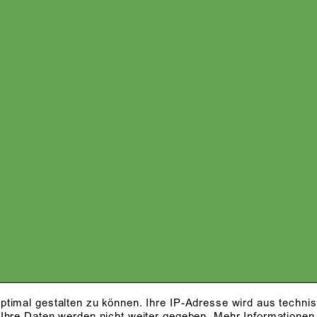
ptimal gestalten zu können. Ihre IP-Adresse wird aus techni
 Ihre Daten werden nicht weiter gegeben.
Mehr Informationen