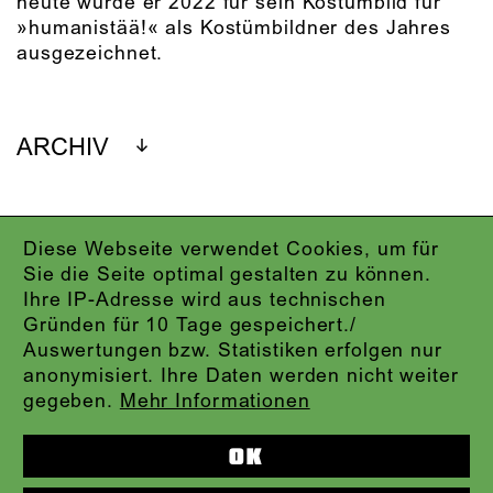
heute wurde er 2022 für sein Kostümbild für
»humanistää!« als Kostümbildner des Jahres
ausgezeichnet.
ARCHIV
Diese Webseite verwendet Cookies, um für
IMPRESSUM
Sie die Seite optimal gestalten zu können.
DATENSCHUTZ
Ihre IP-Adresse wird aus technischen
AGB
Gründen für 10 Tage gespeichert./
KONTAKT
Auswertungen bzw. Statistiken erfolgen nur
ABO-LOGIN
anonymisiert. Ihre Daten werden nicht weiter
PRESSE
gegeben.
Mehr Informationen
NEWSLETTER
AUDIOFORMATE
OK
KARTENTELEFON:
069.212.49.49.4