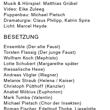
Musik & Hörspiel:
Matthias Grübel
Video:
Eike Zuleeg
Puppenbau:
Michael Pietsch
Dramaturgie:
Claus Philipp
,
Katrin Spira
Licht:
Marcel Heyde
BESETZUNG
Ensemble
(Der alte Faust)
Torsten Flassig
(Der junge Faust)
Wolfram Koch
(Mephisto)
Lotte Schubert
(Margarethe später
thessalische Hexe)
Andreas Vögler
(Wagner)
Melanie Straub
(Helena / Kaiser)
Christoph Pütthoff
(Kanzler)
Anabel Möbius
(Euphorion)
Mark Tumba
(Valentin)
Michael Pietsch
(Chor der Insekten)
Roman Fischer, Edeltrud Thobe, Lieselotte