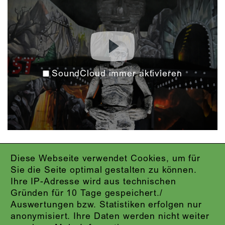
SoundCloud immer aktivieren
Diese Webseite verwendet Cookies, um für
IMPRESSUM
Sie die Seite optimal gestalten zu können.
DATENSCHUTZ
Ihre IP-Adresse wird aus technischen
AGB
Gründen für 10 Tage gespeichert./
KONTAKT
Auswertungen bzw. Statistiken erfolgen nur
ABO-LOGIN
anonymisiert. Ihre Daten werden nicht weiter
PRESSE