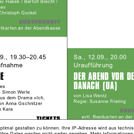
v Hašek / Bertolt Brecht /
nev
Christoph Gockel
AUSVERKAUFT
stkarten an der Abendkasse
09., 19.30–20.45
Sa., 12.09., 20.00
ufnahme
Uraufführung
NE
DER ABEND VOR D
DANACH (UA)
les
n Simon Werle
von Lisa Wentz
aus dem Drama »Ich,
Regie: Susanne Frieling
on Anna Gschnitzer
n Kara
AUS
evtl. Restkarten an de
TICKETS
ptimal gestalten zu können. Ihre IP-Adresse wird aus techni
 Ihre Daten werden nicht weiter gegeben.
Mehr Informationen