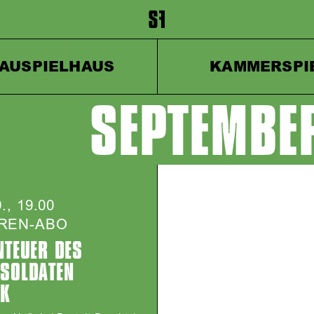
inhalt springen
Zum Footer springen
AUSPIELHAUS
KAMMERSPI
SEPTEMBE
e
9., 19.00
REN-ABO
NTEUER DES
 SOLDATEN
K