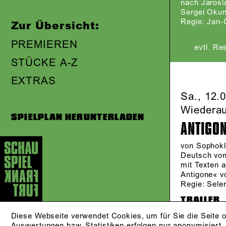
nach Jarosla
Sergei Oku
Regie: Jan-
Zur Übersicht:
PREMIEREN
evtl. Re
STÜCKE A-Z
EXTRAS
Sa., 12.
Wiedera
SPIELPLAN HERUNTERLADEN
ANTIGO
von Sophok
Deutsch vo
mit Texten 
Antigone« v
Regie: Sele
TRAILER
Diese Webseite verwendet Cookies, um für Sie die Seite o
Auswertungen bzw. Statistiken erfolgen nur anonymisiert.