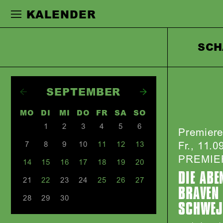
Zur Hauptnavigation springen
Zum Haupt
KALENDER
SCH
SEPTEMBER
MO
DI
MI
DO
FR
SA
SO
1
2
3
4
5
6
Premier
Fr., 11.0
7
8
9
10
11
12
13
PREMIE
14
15
16
17
18
19
20
DIE ABE
21
22
23
24
25
26
27
BRAVEN
28
29
30
SCHWEJ