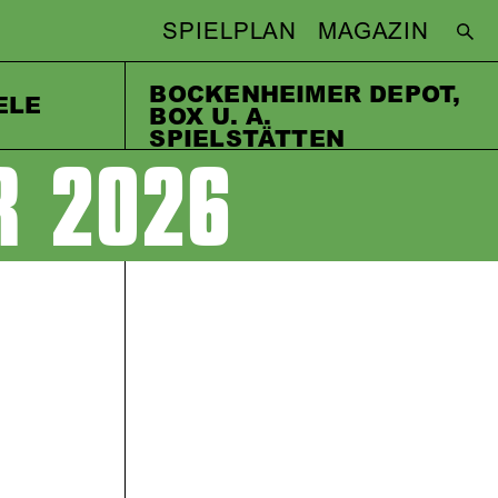
SPIELPLAN
MAGAZIN
BOCKENHEIMER DEPOT,
ELE
BOX U. A.
SPIELSTÄTTEN
R 2026