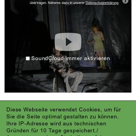
i
übertragen. Näheres dazu in unserer
Datenschutzerklärung
.
SoundCloud immer aktivieren
Diese Webseite verwendet Cookies, um für
IMPRESSUM
Sie die Seite optimal gestalten zu können.
DATENSCHUTZ
Ihre IP-Adresse wird aus technischen
AGB
Gründen für 10 Tage gespeichert./
KONTAKT