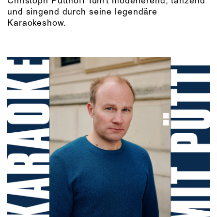
Christoph Pütthoff führt moderierend, tanzend
und singend durch seine legendäre
Karaokeshow.