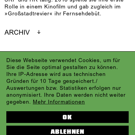
Rolle in einem Kinofilm und gab zugleich im
»Großstadtrevier« ihr Fernsehdebüt.
ARCHIV
Diese Webseite verwendet Cookies, um für
IMPRESSUM
Sie die Seite optimal gestalten zu können.
DATENSCHUTZ
Ihre IP-Adresse wird aus technischen
AGB
Gründen für 10 Tage gespeichert./
KONTAKT
Auswertungen bzw. Statistiken erfolgen nur
ABO-LOGIN
anonymisiert. Ihre Daten werden nicht weiter
PRESSE
gegeben.
Mehr Informationen
NEWSLETTER
AUDIOFORMATE
OK
KARTENTELEFON:
069.212.49.49.4
ABLEHNEN