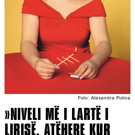
Foto: Alexandra Polina
NIVELI MË I LARTË I
LIRISË, ATËHERE KUR