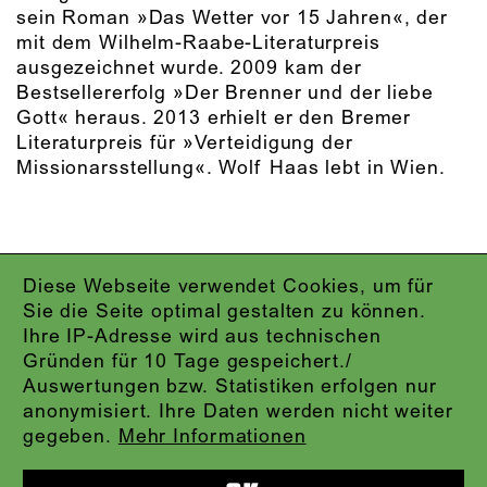
sein Roman »Das Wetter vor 15 Jahren«, der
mit dem Wilhelm-Raabe-Literaturpreis
ausgezeichnet wurde. 2009 kam der
Bestsellererfolg »Der Brenner und der liebe
Gott« heraus. 2013 erhielt er den Bremer
Literaturpreis für »Verteidigung der
Missionarsstellung«. Wolf Haas lebt in Wien.
Diese Webseite verwendet Cookies, um für
IMPRESSUM
Sie die Seite optimal gestalten zu können.
DATENSCHUTZ
Ihre IP-Adresse wird aus technischen
AGB
Gründen für 10 Tage gespeichert./
KONTAKT
Auswertungen bzw. Statistiken erfolgen nur
ABO-LOGIN
anonymisiert. Ihre Daten werden nicht weiter
PRESSE
gegeben.
Mehr Informationen
NEWSLETTER
AUDIOFORMATE