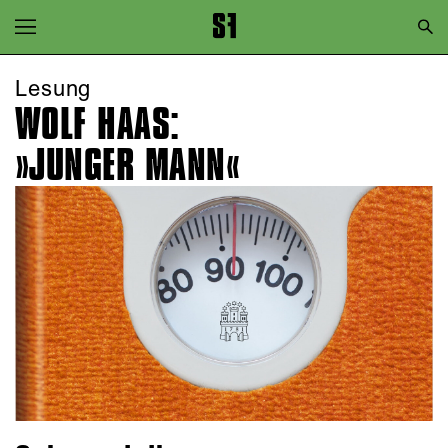
Zur Hauptnavigation springen
Zum Hauptinhalt springen
Lesung
WOLF HAAS:
Zum Footer springen
»JUNGER MANN«