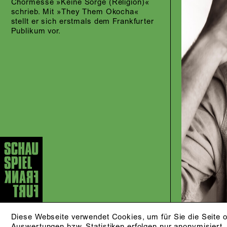
Chormesse »Keine Sorge (Religion)«
schrieb. Mit »They Them Okocha«
stellt er sich erstmals dem Frankfurter
Publikum vor.
Diese Webseite verwendet Cookies, um für Sie die Seite o
Auswertungen bzw. Statistiken erfolgen nur anonymisiert.