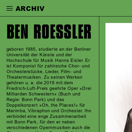
Zur Hauptnavigation springen
Zum Haupt
ARCHIV
BEN ROESSLER
geboren 1985, studierte an der Berliner
Universität der Künste und der
Hochschule für Musik Hanns Eisler. Er
ist Komponist für zahlreiche Chor- und
Orchesterstücke, Lieder, Film- und
Theatermusiken. Zu seinen Werken
gehören u. a. die 2019 mit dem
Friedrich-Luft-Preis geehrte Oper »Drei
Milliarden Schwestern« (Buch und
Regie: Bonn Park) und das
Doppelkonzert »Oh, the Places!« für
Marimba, Vibraphon und Orchester. Ihn
verbindet eine enge Zusammenarbeit
mit Bonn Park, für den er neben
verschiedenen Opernmusiken auch die