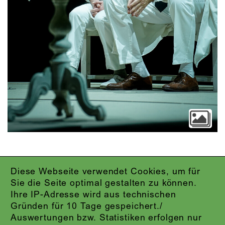
Diese Webseite verwendet Cookies, um für
IMPRESSUM
Sie die Seite optimal gestalten zu können.
DATENSCHUTZ
Ihre IP-Adresse wird aus technischen
AGB
Gründen für 10 Tage gespeichert./
KONTAKT
Auswertungen bzw. Statistiken erfolgen nur