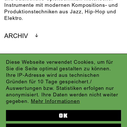
Instrumente mit modernen Kompositions- und
Produktionstechniken aus Jazz, Hip-Hop und
Elektro.
ARCHIV
Diese Webseite verwendet Cookies, um für
IMPRESSUM
Sie die Seite optimal gestalten zu können.
DATENSCHUTZ
Ihre IP-Adresse wird aus technischen
AGB
Gründen für 10 Tage gespeichert./
KONTAKT
Auswertungen bzw. Statistiken erfolgen nur
ABO-LOGIN
anonymisiert. Ihre Daten werden nicht weiter
PRESSE
gegeben.
Mehr Informationen
NEWSLETTER
AUDIOFORMATE
OK
KARTENTELEFON:
069.212.49.49.4