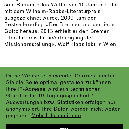
sein Roman »Das Wetter vor 15 Jahren«, der
mit dem Wilhelm-Raabe-Literaturpreis
ausgezeichnet wurde. 2009 kam der
Bestsellererfolg »Der Brenner und der liebe
Gott« heraus. 2013 erhielt er den Bremer
Literaturpreis für »Verteidigung der
Missionarsstellung«. Wolf Haas lebt in Wien.
Diese Webseite verwendet Cookies, um für
IMPRESSUM
Sie die Seite optimal gestalten zu können.
DATENSCHUTZ
Ihre IP-Adresse wird aus technischen
AGB
Gründen für 10 Tage gespeichert./
KONTAKT
Auswertungen bzw. Statistiken erfolgen nur
ABO-LOGIN
anonymisiert. Ihre Daten werden nicht weiter
PRESSE
gegeben.
Mehr Informationen
NEWSLETTER
AUDIOFORMATE