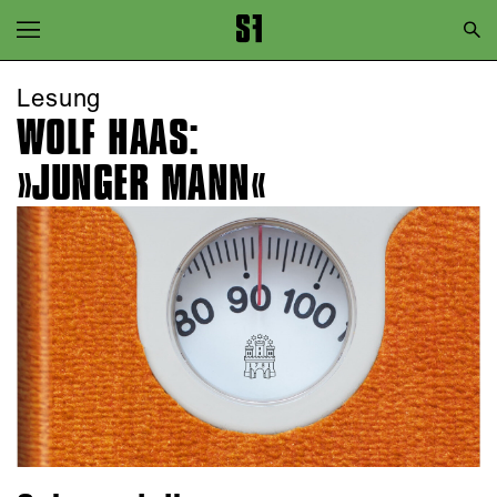
Zur Hauptnavigation springen
Zum Hauptinhalt springen
Lesung
WOLF HAAS:
Zum Footer springen
»JUNGER MANN«