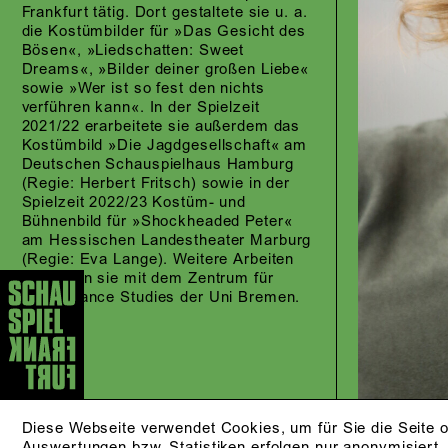
Frankfurt tätig. Dort gestaltete sie u. a.
die Kostümbilder für »Das Gesicht des
Bösen«, »Liedschatten: Sweet
Dreams«, »Bilder deiner großen Liebe«
sowie »Wer ist so fest den nichts
verführen kann«. In der Spielzeit
2021/22 erarbeitete sie außerdem das
Kostümbild »Die Jagdgesellschaft« am
Deutschen Schauspielhaus Hamburg
(Regie: Herbert Fritsch) sowie in der
Spielzeit 2022/23 Kostüm- und
Bühnenbild für »Shockheaded Peter«
am Hessischen Landestheater Marburg
(Regie: Eva Lange). Weitere Arbeiten
verbinden sie mit dem Zentrum für
Performance Studies der Uni Bremen.
Diese Webseite verwendet Cookies, um für Sie die Seite o
Auswertungen bzw. Statistiken erfolgen nur anonymisiert.