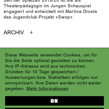
Seit der Spielzeit 2019/20 ist sie als
Theaterpädagogin im Jungen Schauspiel
engagiert und entwickelt mit Martina Droste
das Jugendclub-Projekt »Swop«.
ARCHIV
Diese Webseite verwendet Cookies, um für
IMPRESSUM
Sie die Seite optimal gestalten zu können.
DATENSCHUTZ
Ihre IP-Adresse wird aus technischen
AGB
Gründen für 10 Tage gespeichert./
KONTAKT
Auswertungen bzw. Statistiken erfolgen nur
ABO-LOGIN
anonymisiert. Ihre Daten werden nicht weiter
PRESSE
gegeben.
Mehr Informationen
NEWSLETTER
AUDIOFORMATE
OK
KARTENTELEFON:
069.212.49.49.4