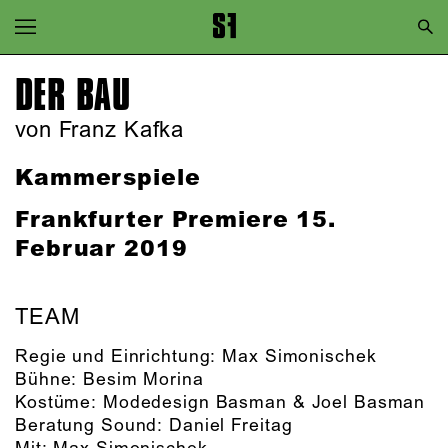
Zur Hauptnavigation springen
Zum Hauptinhalt springen
DER BAU
Zum Footer springen
von Franz Kafka
Kammerspiele
Frankfurter Premiere
15.
Februar 2019
TEAM
Regie und Einrichtung:
Max Simonischek
Bühne:
Besim Morina
Kostüme:
Modedesign Basman & Joel Basman
Beratung Sound:
Daniel Freitag