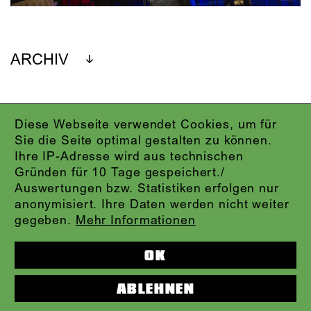
ARCHIV
Diese Webseite verwendet Cookies, um für
IMPRESSUM
Sie die Seite optimal gestalten zu können.
DATENSCHUTZ
Ihre IP-Adresse wird aus technischen
AGB
Gründen für 10 Tage gespeichert./
KONTAKT
Auswertungen bzw. Statistiken erfolgen nur
ABO-LOGIN
anonymisiert. Ihre Daten werden nicht weiter
PRESSE
gegeben.
Mehr Informationen
NEWSLETTER
AUDIOFORMATE
OK
KARTENTELEFON:
069.212.49.49.4
ABLEHNEN