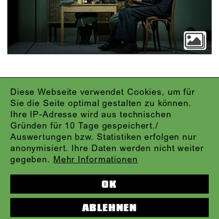
Diese Webseite verwendet Cookies, um für
IMPRESSUM
Sie die Seite optimal gestalten zu können.
DATENSCHUTZ
Ihre IP-Adresse wird aus technischen
AGB
Gründen für 10 Tage gespeichert./
KONTAKT
Auswertungen bzw. Statistiken erfolgen nur
ABO-LOGIN
anonymisiert. Ihre Daten werden nicht weiter
PRESSE
gegeben.
Mehr Informationen
NEWSLETTER
AUDIOFORMATE
OK
KARTENTELEFON:
069.212.49.49.4
ABLEHNEN