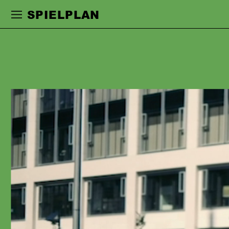
Zur Hauptnavigation springen
Zum Haupt
SPIELPLAN
MICHAEL
SCHÜTZ
besuchte die Schauspielschule Otto
Falckenberg in München. Engagements
führten ihn nach Stuttgart, Essen,
Leipzig, Düsseldorf und Bochum. 1999
erhielt er den Förderpreis junger
Künstler des Landes NRW. Seit 2017
ist er fest am Schauspiel Frankfurt
engagiert. Er arbeitete u.a. mit den
Regisseur:innen Jürgen Bosse, Anselm
Weber, Antoine Uitdehaag, Roger
Vontobel, Marius von Mayenburg,
Hermann Schmidt-Rahmer, Amélie