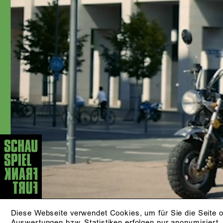
Niermeyer, Barbara Bürk, David Bösch,
Timofej Kuljabin, Lilja Rupprecht,
Christina Tscharyiski, Mateja Koležnik
und Christian Friedel. Daneben wirkt er
in TV-Produktionen und als Sprecher in
Hörspielen und Lesungen mit.
AKTUELLE STÜCKE
KLEINER MANN - WAS
NUN?
nach Hans Fallada
ZUR PRODUKTION
14.09./​17.09./​26.09.​
VIEL LÄRM UM NICHTS
Diese Webseite verwendet Cookies, um für Sie die Seite o
Auswertungen bzw. Statistiken erfolgen nur anonymisiert.