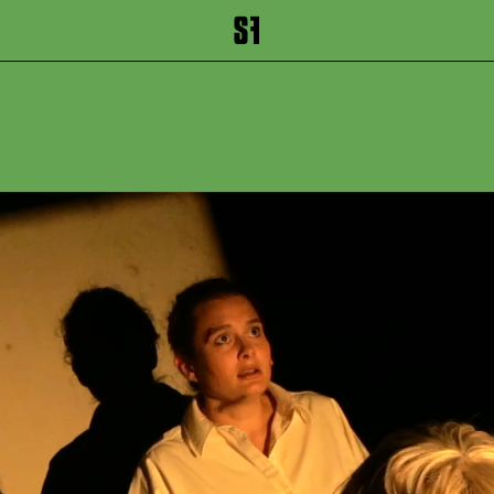
inhalt springen
Zum Footer springen
SO LANG
SO LEISE 
von Björn SC Deign
Kammerspiele
Premiere 13.
September 2025
ca. 1 Stunde 40
Minuten, keine 
Nur noch wenige Male