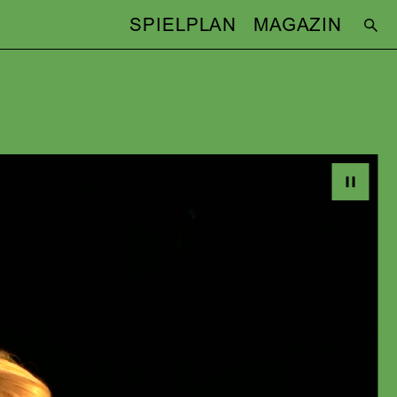
SPIELPLAN
MAGAZIN
SAM,
TEAM
Regie:
Luise Voigt
(UA)
Bühne & Kostüme:
Maria Strauch
Musik und Video:
Nicolas Haumann
Choreografie:
Minako Seki
Dramaturgie:
Lukas Schmelmer
er
Licht:
Jan Walther
BESETZUNG
Amelle Schwerk
(die Tochter, KAREN)
Matthias Redlhammer
(der Vater,
HARALD)
Nina Wolf
(so etwas wie REGEN)
Max Masahiro Levy
(vielleicht ein
Pause
HUND (Tanz))
Melanie Straub
(vielleicht ein HUND
(Stimme))
!