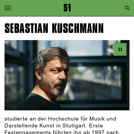
Zur Hauptnavigation springen
Zum Hauptinhalt springen
SEBASTIAN KUSCHMANN
Zum Footer springen
studierte an der Hochschule für Musik und
Darstellende Kunst in Stuttgart. Erste
Festengagements führten ihn ab 1997 nach