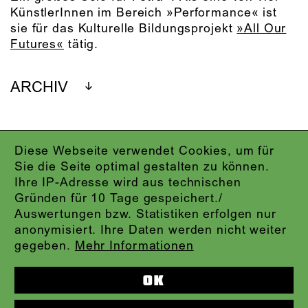
KünstlerInnen im Bereich »Performance« ist
sie für das Kulturelle Bildungsprojekt
»All Our
Futures«
tätig.
ARCHIV
Diese Webseite verwendet Cookies, um für
IMPRESSUM
Sie die Seite optimal gestalten zu können.
DATENSCHUTZ
Ihre IP-Adresse wird aus technischen
AGB
Gründen für 10 Tage gespeichert./
KONTAKT
Auswertungen bzw. Statistiken erfolgen nur
ABO-LOGIN
anonymisiert. Ihre Daten werden nicht weiter
PRESSE
gegeben.
Mehr Informationen
NEWSLETTER
AUDIOFORMATE
OK
KARTENTELEFON:
069.212.49.49.4