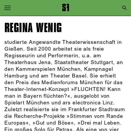
Zur Hauptnavigation springen
Zum Hauptinhalt springen
REGINA WENIG
Zum Footer springen
studierte Angewandte Theaterwissenschaft in
Gießen. Seit 2000 arbeitet sie als freie
Regisseurin und Performerin, u.a. am
Theaterhaus Jena, Staatstheater Stuttgart, an
den Kammerspielen München, Kampnagel
Hamburg und am Theater Basel. Sie erhielt
den Preis des Medienforums München für das
Theater-Internet-Konzept »FLUCHTEN! Kann
man in Bayern flüchten?«, ausgelobt von
Spielart München und ars electronica Linz.
Zuletzt realisierte sie im Frankfurter Stadtraum
die Recherche-Projekte »Stimmen vom Rande
Europas«, »Gut und Böse«, »Drei mal Leben.
Ein großes Solo für Petra«. Als eine von vier