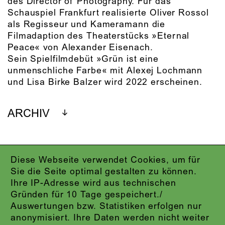
des Director of Photography. Für das
Schauspiel Frankfurt realisierte Oliver Rossol
als Regisseur und Kameramann die
Filmadaption des Theaterstücks »Eternal
Peace« von Alexander Eisenach.
Sein Spielfilmdebüt »Grün ist eine
unmenschliche Farbe« mit Alexej Lochmann
und Lisa Birke Balzer wird 2022 erscheinen.
ARCHIV
Diese Webseite verwendet Cookies, um für
IMPRESSUM
Sie die Seite optimal gestalten zu können.
DATENSCHUTZ
Ihre IP-Adresse wird aus technischen
AGB
Gründen für 10 Tage gespeichert./
KONTAKT
Auswertungen bzw. Statistiken erfolgen nur
ABO-LOGIN
anonymisiert. Ihre Daten werden nicht weiter