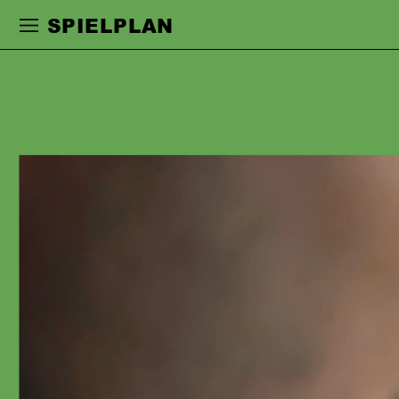
Zur Hauptnavigation springen
Zum Haupt
SPIELPLAN
STEFAN GRAF
erhielt seine Schauspielausbildung an
der Züricher Hochschule der Künste.
2007 wurde er beim deutschsprachigen
Schauspielschultreffen in Salzburg mit
dem Solopreis ausgezeichnet, 2009
erhielt er den Schweizer
Nachwuchspreis. 2008–2014 war er am
Staatstheater Mainz engagiert, 2014–
2017 am Staatstheater Wiesbaden. Seit
2017 ist er Ensemblemitglied am
Schauspiel Frankfurt. Er arbeitete u.a.
mit Robert Borgmann, Jan-Philipp
Gloger, Jan-Christoph Gockel, Matthias
Fontheim, Uwe Eric Laufenberg, Schirin
Khodadadian, Sarantos Zervoulakos,