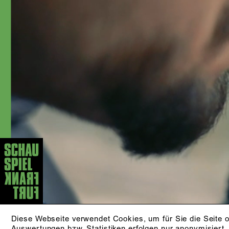
Roger Vontobel, Hermann Schmidt-
Rahmer, David Bösch, Felicitas
Brucker, Mateja Koležnik, Sapir Heller,
Johanna Wehner, Christian Friedel,
Ewelina Marciniak und Sapir Heller.
AKTUELLE STÜCKE
KLEINER MANN - WAS
NUN?
nach Hans Fallada
ZUR PRODUKTION
DAS BILDNIS DES DORIAN
GRAY
Diese Webseite verwendet Cookies, um für Sie die Seite o
Auswertungen bzw. Statistiken erfolgen nur anonymisiert.