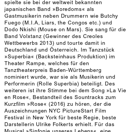
spielte sie bei der weltweit bekannten
japanischen Band »Boredoms« als
Gastmusikerin neben Drummern wie Butchy
Fuego (M.I.A, Liars, the Congos etc.) und
Dodo Nkishi (Mouse on Mars). Sie sang für die
Band Volxtanz (Gewinner des Creoles
Wettbewerbs 2013) und tourte damit in
Deutschland und Österreich. Im Tanzstück
»Superbia« (Backsteinhaus Produktion) im
Theater Rampe, welches für den
Tanztheaterpreis Baden-Württemberg
nominiert wurde, war sie als Musikerin und
Performerin (Rolle Superbia) beteiligt. Des
weiteren ist ihre Stimme bei dem Song »La Vie
en Rose«, Bestandteil des Sountracks zum
Kurzfilm »Rose« (2016) zu hören, der die
Auszeichnungen NYC PictureStart Film
Festival in New York für beste Regie, beste
Darstellerin Ulrike Folkerts erhielt. Für das
Musical »Sinfonie unseres Lebens«, eine