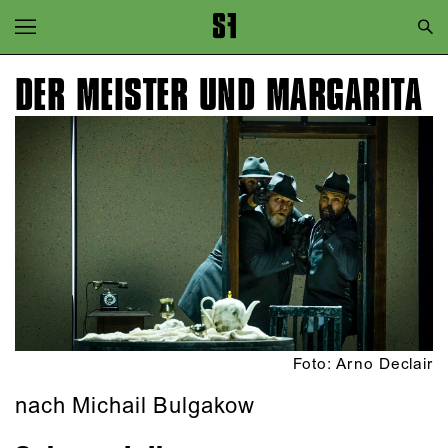
Zur Hauptnavigation springen
Zum Hauptinhalt springen
DER MEISTER UND MARGARITA
Zum Footer springen
Foto: Arno Declair
nach Michail Bulgakow