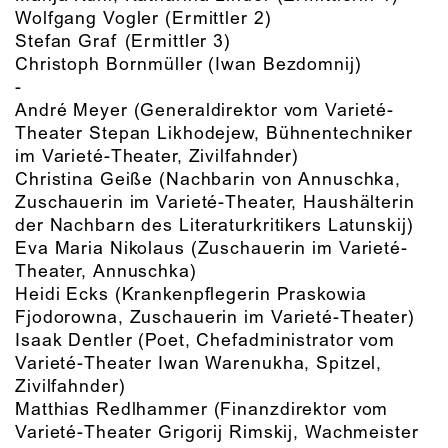
Wolfgang Vogler
(Ermittler 2)
Stefan Graf
(Ermittler 3)
Christoph Bornmüller
(Iwan Bezdomnij)
-
André Meyer
(Generaldirektor vom Varieté-
Theater Stepan Likhodejew, Bühnentechniker
im Varieté-Theater, Zivilfahnder)
Christina Geiße
(Nachbarin von Annuschka,
Zuschauerin im Varieté-Theater, Haushälterin
der Nachbarn des Literaturkritikers Latunskij)
Eva Maria Nikolaus
(Zuschauerin im Varieté-
Theater, Annuschka)
Heidi Ecks
(Krankenpflegerin Praskowia
Fjodorowna, Zuschauerin im Varieté-Theater)
Isaak Dentler
(Poet, Chefadministrator vom
Varieté-Theater Iwan Warenukha, Spitzel,
Zivilfahnder)
Matthias Redlhammer
(Finanzdirektor vom
Varieté-Theater Grigorij Rimskij, Wachmeister