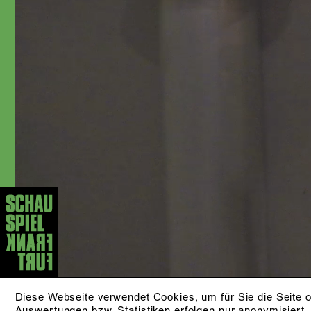
Bosse, Claudia Bauer, Jan-Christoph
Gockel, Stuhler/Koslowski, Max
Lindemann, Laura Linnenbaum,
Christina Tscharyiski, Christian Friedel,
Sapir Heller und Nuran David Calis
arbeitete. Zudem ist sie in Film und
Fernsehen sowie als Sprecherin tätig.
»Smilla
Als Teil des Dark-Pop-Duos
Zorn & Awesome Universe«
veröffentlicht sie eigene Musik.
AKTUELLE STÜCKE
DIE KLEINE HEXE
von Otfried Preußler
ab 5 Jahren
ZUR PRODUKTION
Diese Webseite verwendet Cookies, um für Sie die Seite o
Auswertungen bzw. Statistiken erfolgen nur anonymisiert.