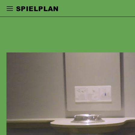
Zur Hauptnavigation springen
Zum Haupt
SPIELPLAN
LOTTE
SCHUBERT
war als kuratorische Assistenz in
Weimar und Leipzig tätig, gleichzeitig
studierte sie an der HGB
Grafikdesign/Buchkunst. Während ihres
darauffolgenden Schauspielstudiums an
der HfS Ernst Busch Berlin war sie u.
a. 2019/20 an der Schaubühne Berlin
als Grusche Vachnadze in »Der
kaukasische Kreidekreis« (Regie: Peter
Kleinert) zu sehen. 2021 trat sie ihr
Erstengagement am Schauspiel
Frankfurt an, wo sie bisher u.a. mit Jan