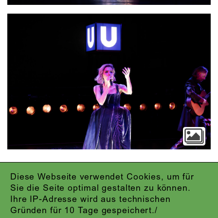
Diese Webseite verwendet Cookies, um für
IMPRESSUM
Sie die Seite optimal gestalten zu können.
DATENSCHUTZ
Ihre IP-Adresse wird aus technischen
AGB
Gründen für 10 Tage gespeichert./
KONTAKT