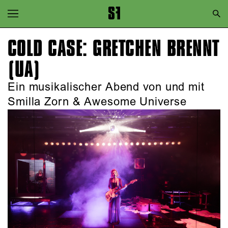
Zur Hauptnavigation springen
Zum Hauptinhalt springen
COLD CASE: GRETCHEN BRENNT
Zum Footer springen
(UA)
Ein musikalischer Abend von und mit
Smilla Zorn & Awesome Universe