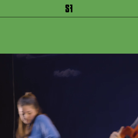
inhalt springen
Zum Footer springen
B-HEIMAT.
ORTE UNS
SEHNSUC
(UA)
Theaterprojekt Jung
Schauspiel von Mart
Droste und Ensembl
ab 14 Jahren