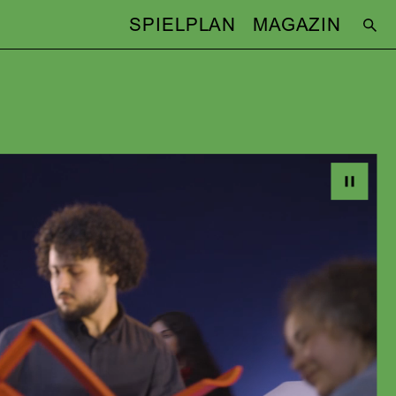
SPIELPLAN
MAGAZIN
TEAM
Konzept & Regie:
Martina Droste
ERER
Bühne & Kostüme:
Michaela Kratzer
Musik:
Max Mahlert
Chorische Einstudierung:
Christina Lutz
HT
Video:
Sophia Igel
Licht:
Frank Kraus
BESETZUNG
Davina Dauda, Sophie Grieger, Stefan
Guintchev, Sumi Henrich, David Eliezer
es
Kesselmann, Fatemeh Khojeh, Lenz
ina
Leuenroth, Abdulkadir Murat, Aeneva
Newton, Homa Nezami, José Sanchez
e
INHALT